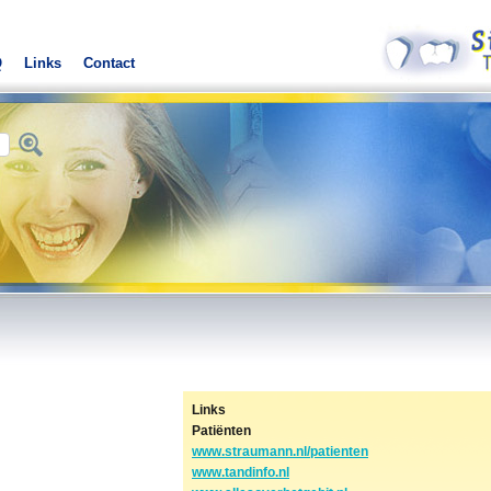
Q
Links
Contact
Links
Patiënten
www.straumann.nl/patienten
www.tandinfo.nl