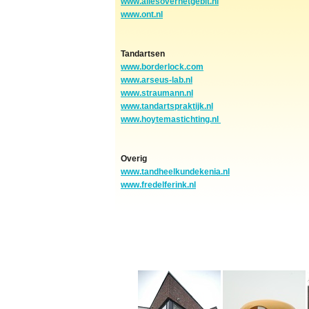
www.allesoverhetgebit.nl
www.ont.nl
Tandartsen
www.borderlock.com
www.arseus-lab.nl
www.straumann.nl
www.tandartspraktijk.nl
www.hoytemastichting.nl
Overig
www.tandheelkundekenia.nl
www.fredelferink.nl