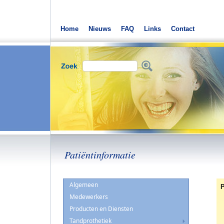
Home
Nieuws
FAQ
Links
Contact
Patiëntinformatie
Algemeen
P
Medewerkers
Producten en Diensten
Tandprothetiek